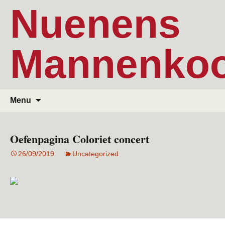
Ga
Nuenens
naar
de
inhoud
Mannenko
Zoeken
Menu
naar:
Oefenpagina Coloriet concert
26/09/2019
Uncategorized